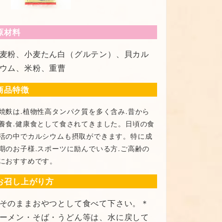
原材料
麦粉、小麦たん白（グルテン）、貝カル
ウム、米粉、重曹
商品特徴
焼麩は.植物性高タンパク質を多く含み.昔から
養食.健康食として食されてきました。日頃の食
活の中でカルシウムも摂取ができます。特に成
期のお子様.スポーツに励んでいる方.ご高齢の
におすすめです。
お召し上がり方
そのままおやつとして食べて下さい。＊
ーメン・そば・うどん等は、水に戻して