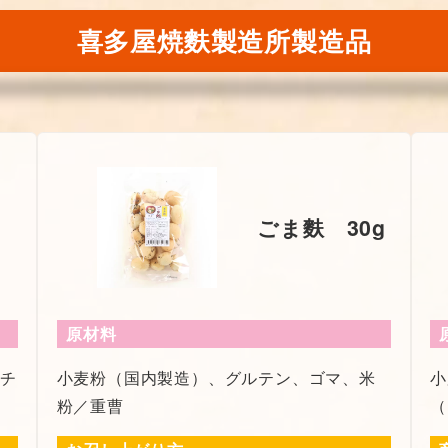
喜多屋焼麩製造所製造品
ごま麩 30g
原材料
クチ
小麦粉（国内製造）、グルテン、ゴマ、米
小
粉／重曹
（