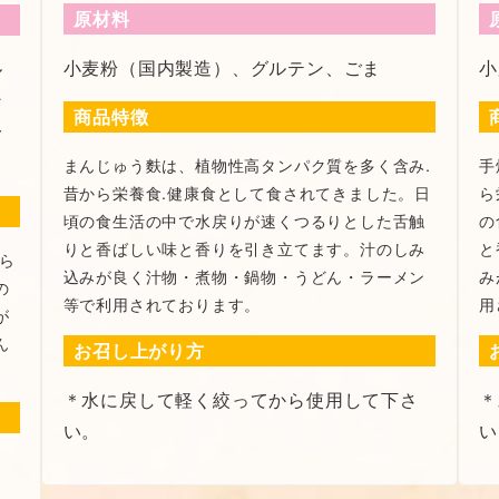
原材料
小麦粉（国内製造）、グルテン、ごま
小
ル
ン
商品特徴
一
まんじゅう麩は、植物性高タンパク質を多く含み.
手
昔から栄養食.健康食として食されてきました。日
ら
頃の食生活の中で水戻りが速くつるりとした舌触
の
りと香ばしい味と香りを引き立てます。汁のしみ
と
ら
込みが良く汁物・煮物・鍋物・うどん・ラーメン
み
の
等で利用されております。
用
が
ん
お召し上がり方
＊水に戻して軽く絞ってから使用して下さ
＊
い。
い
＊
て