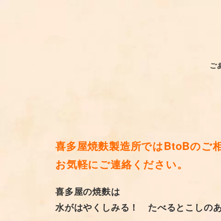
メ
イ
ン
コ
ン
ご
テ
ン
ツ
へ
移
喜多屋焼麩製造所ではBtoBのご
動
お気軽にご連絡ください。
喜多屋の焼麩は
水がはやくしみる！ たべるとこしの