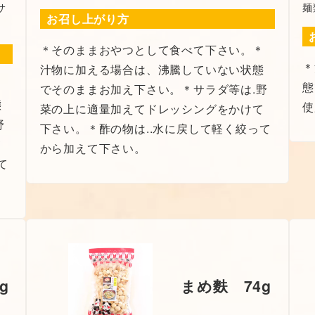
サ
麺
お召し上がり方
＊そのままおやつとして食べて下さい。＊
＊
汁物に加える場合は、沸騰していない状態
＊
態
でそのままお加え下さい。＊サラダ等は.野
態
使
菜の上に適量加えてドレッシングをかけて
野
下さい。＊酢の物は..水に戻して軽く絞って
て
から加えて下さい。
て
g
まめ麩 74g