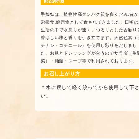
商品特徴
手焼麩は、植物性高タンパク質を多く含み.昔か
栄養食.健康食として食されてきました。日頃の
生活の中で水戻りが速く、つるりとした舌触り
香ばしい味と香りを引き立てます。天然色素（
チナシ・コチニール）を使用し彩りをだしまし
た、お麩とドレッシングが合うのでサラダ（生
菜）・麺類・スープ等で利用されております。
お召し上がり方
＊水に戻して軽く絞ってから使用して下
い。