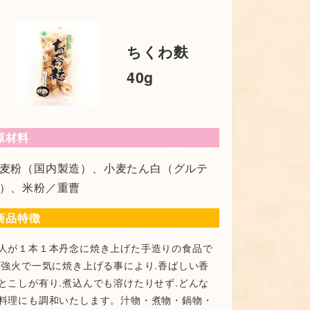
ちくわ麩
40g
原材料
麦粉（国内製造）、小麦たん白（グルテ
）、米粉／重曹
商品特徴
人が１本１本丹念に焼き上げた手造りの食品で
.強火で一気に焼き上げる事により.香ばしい香
とこしが有り.煮込んでも溶けたりせず.どんな
料理にも調和いたします。汁物・煮物・鍋物・