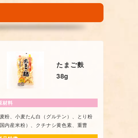
たまご麩
38g
原材料
麦粉、小麦たん白（グルテン）、とり粉
国内産米粉）、クチナシ黄色素、重曹