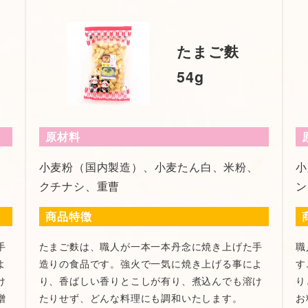
たまご麩
54g
原材料
、
小麦粉（国内製造）、小麦たん白、米粉、
小
クチナシ、重曹
ン
商品特徴
手
たまご麩は、職人が一本一本丹念に焼き上げた手
職
よ
造りの食品です。強火で一気に焼き上げる事によ
す
け
り、香ばしい香りとこしが有り、煮込んでも溶け
り
噌
たりせず、どんな料理にも調和いたします。
お