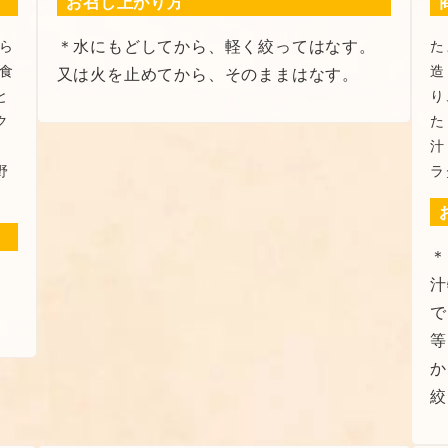
お召し上がり方
ら
＊水にもどしてから、軽く絞ってはなす。
た
食
造
又は火を止めてから、そのままはなす。
と
り
ク
た
汁
野
ラ
＊
さ
汁
等
か
絞