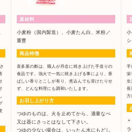
原材料
ん
小麦粉（国内製造）、小麦たん白、米粉／
小
重曹
シ
商品特徴
さ
喜多屋の麩は、職人が丹念に焼き上げた手造りの
手
香
食品です。強火で一気に焼き上げる事により、香
栄
せ
ばしい香りとこしが有り、煮込んでも溶けたりせ
生
サ
ず、どんな料理にも調和いたします。
長
し
方
お召し上がり方
プ
使
つゆのものは、火を止めてから、適量なべ
＊
又は器にさっとはなして下さい。
ラ
つゆの少ない場合は、いったん水にもどし