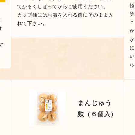
軽
てかるくしぼってからご使用ください。
＊
等
カップ麺にはお湯を入れる前にそのまま入
態
＊
れて下さい。
野
か
て
か
て
に
い
ら
まんじゅう
麩（６個入）