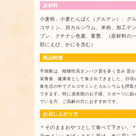
原材料
小麦粉、小麦たんぱく（グルテン）、グ
コサミン、貝カルシウム、米粉、加工デ
プン、クチナシ色素、重曹、（原材料の
部にえび、かにを含む）
商品特徴
手焼麩は、植物性高タンパク質を多く含み.昔か
栄養食、健康食として食されてきました。日頃
食生活の中でグルコサミンとカルシウムも摂取
できます。特に成長期のお子様、スポーツに励
でいる方、ご高齢の方におすすめです。
お召し上がり方
＊そのままおやつとして食べて下さい。
ラーメン・そば・うどん等は、水に戻し